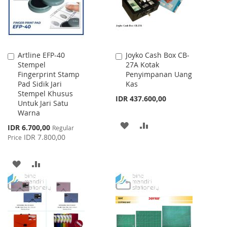
Artline EFP-40
Joyko Cash Box CB-
Add
Add
Stempel
27A Kotak
to
to
Fingerprint Stamp
Penyimpanan Uang
Cart
Cart
Pad Sidik Jari
Kas
Stempel Khusus
IDR 437.600,00
Untuk Jari Satu
Warna
ADD
ADD
Special
IDR 6.700,00
Regular
Price
IDR 7.800,00
Price
TO
TO
WISH
COMPARE
ADD
ADD
LIST
TO
TO
WISH
COMPARE
LIST