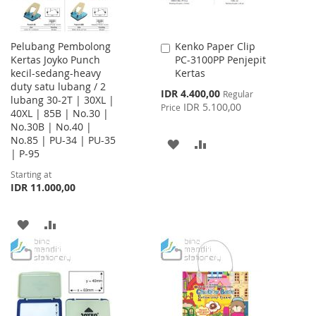
Pelubang Pembolong
Kenko Paper Clip
Add
Kertas Joyko Punch
PC-3100PP Penjepit
to
kecil-sedang-heavy
Kertas
Cart
duty satu lubang / 2
Special
IDR 4.400,00
Regular
lubang 30-2T | 30XL |
Price
IDR 5.100,00
Price
40XL | 85B | No.30 |
No.30B | No.40 |
No.85 | PU-34 | PU-35
ADD
ADD
| P-95
TO
TO
Starting at
IDR 11.000,00
WISH
COMPARE
LIST
ADD
ADD
TO
TO
WISH
COMPARE
LIST