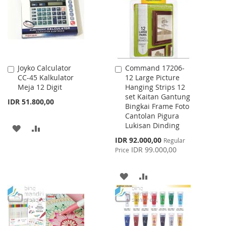
LIST
Joyko Calculator
Command 17206-
Add
Add
CC-45 Kalkulator
12 Large Picture
to
to
Meja 12 Digit
Hanging Strips 12
Cart
Cart
set Kaitan Gantung
IDR 51.800,00
Bingkai Frame Foto
Cantolan Pigura
Lukisan Dinding
ADD
ADD
Special
IDR 92.000,00
Regular
TO
TO
Price
IDR 99.000,00
Price
WISH
COMPARE
ADD
ADD
LIST
TO
TO
WISH
COMPARE