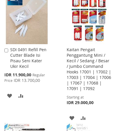
SDI 0491 Refill Pen
Kaitan Pengait
Add
Cutter Blade Isi
Penggantung Mini /
to
Pisau Seni Kater
Kecil / Sedang / Besar
Cart
Ukir Kecil
/ Jumbo Command
Hooks 17001 | 17002 |
Special
IDR 11.900,00
Regular
17003 | 17004 | 17006
Price
IDR 13.700,00
Price
| 17067 | 17068 |
17091 | 17092
ADD
ADD
Starting at
IDR 29.000,00
TO
TO
WISH
COMPARE
ADD
ADD
LIST
TO
TO