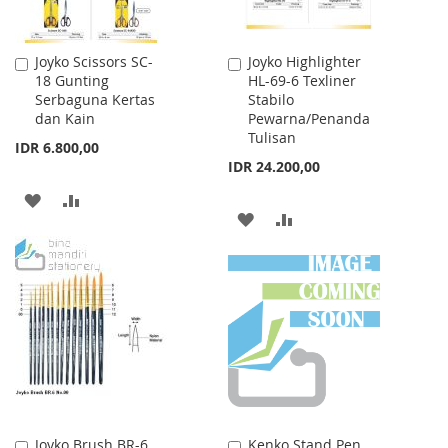
Joyko Scissors SC-
Joyko Highlighter
Add
Add
18 Gunting
HL-69-6 Texliner
to
to
Serbaguna Kertas
Stabilo
Cart
Cart
dan Kain
Pewarna/Penanda
Tulisan
IDR 6.800,00
IDR 24.200,00
ADD
ADD
ADD
ADD
TO
TO
TO
TO
WISH
COMPARE
WISH
COMPARE
LIST
LIST
Joyko Brush BR-6
Kenko Stand Pen
Add
Add