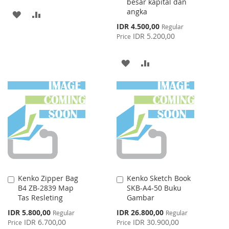
besar kapital dan
angka
ADD
ADD
Special
IDR 4.500,00
Regular
TO
TO
Price
IDR 5.200,00
Price
WISH
COMPARE
ADD
ADD
LIST
TO
TO
WISH
COMPARE
LIST
Kenko Zipper Bag
Kenko Sketch Book
Add
Add
B4 ZB-2839 Map
SKB-A4-50 Buku
to
to
Tas Resleting
Gambar
Cart
Cart
Special
Special
IDR 5.800,00
IDR 26.800,00
Regular
Regular
Price
Price
IDR 6.700,00
IDR 30.900,00
Price
Price