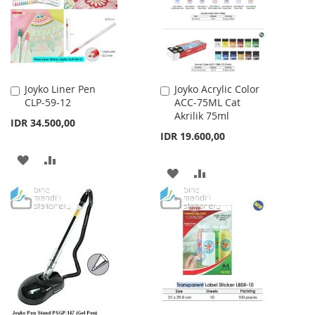
LIST
Joyko Liner Pen
Joyko Acrylic Color
Add
Add
CLP-59-12
ACC-75ML Cat
to
to
Akrilik 75ml
Cart
Cart
IDR 34.500,00
IDR 19.600,00
ADD
ADD
ADD
ADD
TO
TO
TO
TO
WISH
COMPARE
WISH
COMPARE
LIST
LIST