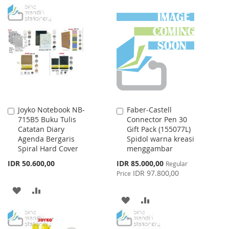
TO
TO
TO
TO
WISH
COMPARE
WISH
COMPARE
LIST
LIST
Joyko Notebook NB-
Faber-Castell
Add
Add
715B5 Buku Tulis
Connector Pen 30
to
to
Catatan Diary
Gift Pack (155077L)
Cart
Cart
Agenda Bergaris
Spidol warna kreasi
Spiral Hard Cover
menggambar
Special
IDR 50.600,00
IDR 85.000,00
Regular
Price
IDR 97.800,00
Price
ADD
ADD
ADD
ADD
TO
TO
TO
TO
WISH
COMPARE