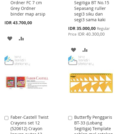
Ordner FC 7 cm
Segitiga BT No.15
to
to
Grey Ordner
Sepasang ruller
Cart
Cart
binder map arsip
segi3 siku dan
segi3 sama kaki
IDR 43.700,00
Special
IDR 35.000,00
Regular
Price
IDR 40.300,00
Price
ADD
ADD
TO
TO
ADD
ADD
WISH
COMPARE
TO
TO
LIST
WISH
COMPARE
LIST
Faber-Castell Twist
Butterfly Penggaris
Add
Add
Crayons set 12
BT-33 (Lobang
to
to
(520612) Crayon
Segitiga) Template
Cart
Cart