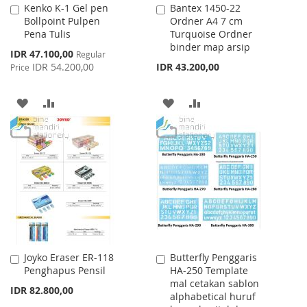
Kenko K-1 Gel pen
Bantex 1450-22
Add
Add
Bollpoint Pulpen
Ordner A4 7 cm
to
to
Pena Tulis
Turquoise Ordner
Cart
Cart
binder map arsip
Special
IDR 47.100,00
Regular
Price
IDR 54.200,00
IDR 43.200,00
Price
ADD
ADD
ADD
ADD
TO
TO
TO
TO
WISH
COMPARE
WISH
COMPARE
LIST
LIST
Joyko Eraser ER-118
Butterfly Penggaris
Add
Add
Penghapus Pensil
HA-250 Template
to
to
mal cetakan sablon
Cart
Cart
IDR 82.800,00
alphabetical huruf