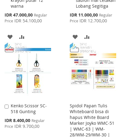
krayon putar 12
sablon mal cetakan
warna
Lobang Segitiga
Special
Special
IDR 47.000,00
IDR 11.000,00
Regular
Regular
Price
Price
IDR 54.100,00
IDR 12.700,00
Price
Price
ADD
ADD
ADD
ADD
TO
TO
TO
TO
WISH
COMPARE
WISH
COMPARE
LIST
LIST
Kenko Scissor SC-
Spidol Papan Tulis
Add
518 Gunting
Whiteboard bisa di
to
hapus White Board
Cart
Special
IDR 8.400,00
Regular
Marker Joyko WMC-51
Price
IDR 9.700,00
Price
| WMC-63 | WM-
28/WM-29/WM-30 |