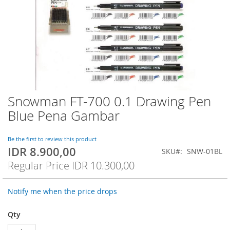
Snowman FT-700 0.1 Drawing Pen
Skip
to
Blue Pena Gambar
the
beginning
of
Be the first to review this product
IDR 8.900,00
the
Special
SKU
SNW-01BL
images
Price
Regular Price
IDR 10.300,00
gallery
Notify me when the price drops
Qty