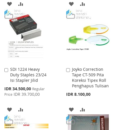
ADD
ADD
ADD
ADD
TO
TO
TO
TO
WISH
COMPARE
WISH
COMPARE
LIST
LIST
SDI 1224 Heavy
Joyko Correction
Add
Add
Duty Staples 23/24
Tape CT-509 Pita
to
to
Isi Stapler Jilid
Koreksi Tipex Roll
Cart
Cart
Penghapus Tulisan
Special
IDR 34.500,00
Regular
Price
IDR 39.700,00
IDR 8.100,00
Price
ADD
ADD
ADD
ADD
TO
TO
TO
TO
WISH
COMPARE
WISH
COMPARE