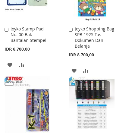
Joyko Stamp Pad
Joyko Shopping Bag
Add
Add
No. 00 Bak
SPB-1925 Tas
to
to
Bantalan Stempel
Dokumen Dan
Cart
Cart
Belanja
IDR 6.700,00
IDR 8.700,00
ADD
ADD
ADD
ADD
TO
TO
TO
TO
WISH
COMPARE
WISH
COMPARE
LIST
LIST