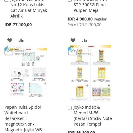
No.12 Kuas Lukis
STP-300SG Pena
to
to
Cat Air Cat Minyak
Pulpen Meja
Cart
Cart
Akrilik
Special
IDR 4.900,00
Regular
Price
IDR 77.100,00
IDR 5.700,00
Price
ADD
ADD
ADD
ADD
TO
TO
TO
TO
WISH
COMPARE
WISH
COMPARE
LIST
LIST
Papan Tulis Spidol
Joyko Index &
Add
Whiteboard
Memo IM-56
to
Besar/Kecil
(Kertas) Sticky Note
Cart
magnetic/Non-
Pesan Tempel
Magnetic Joyko WB-
IDR 16.100,00