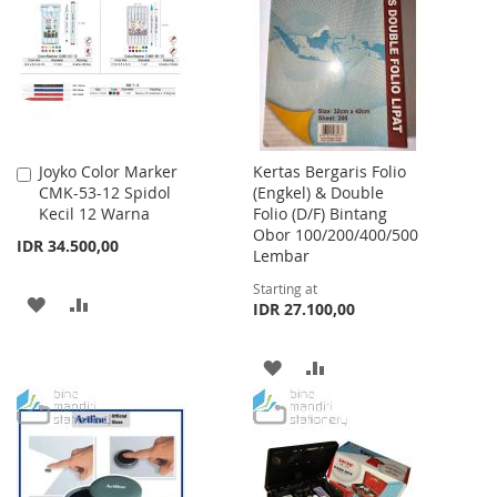
LIST
LIST
Joyko Color Marker
Kertas Bergaris Folio
Add
CMK-53-12 Spidol
(Engkel) & Double
to
Kecil 12 Warna
Folio (D/F) Bintang
Cart
Obor 100/200/400/500
IDR 34.500,00
Lembar
Starting at
ADD
ADD
IDR 27.100,00
TO
TO
ADD
ADD
WISH
COMPARE
TO
TO
LIST
WISH
COMPARE
LIST