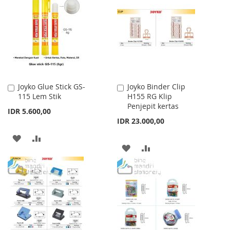
WISH
COMPARE
LIST
LIST
Joyko Glue Stick GS-
Joyko Binder Clip
Add
Add
115 Lem Stik
H155 RG Klip
to
to
Penjepit kertas
Cart
Cart
IDR 5.600,00
IDR 23.000,00
ADD
ADD
ADD
ADD
TO
TO
TO
TO
WISH
COMPARE
WISH
COMPARE
LIST
LIST