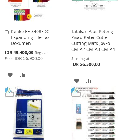
Kenko EF-8408FDC
Tatakan Alas Potong
Add
Expanding File Tas
Pisau Kater Cutter
to
Dokumen
Cutting Mats Joyko
Cart
CM-A2 CM-A3 CM-A4
Special
IDR 49.400,00
Regular
Price
IDR 56.900,00
Price
Starting at
IDR 26.500,00
ADD
ADD
ADD
ADD
TO
TO
TO
TO
WISH
COMPARE
WISH
COMPARE
LIST
LIST