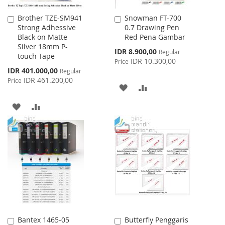
Brother TZE-SM941
Snowman FT-700
Add
Add
Strong Adhessive
0.7 Drawing Pen
to
to
Black on Matte
Red Pena Gambar
Cart
Cart
Silver 18mm P-
Special
IDR 8.900,00
Regular
touch Tape
Price
IDR 10.300,00
Price
Special
IDR 401.000,00
Regular
Price
IDR 461.200,00
Price
ADD
ADD
TO
TO
ADD
ADD
WISH
COMPARE
TO
TO
LIST
WISH
COMPARE
LIST
Bantex 1465-05
Butterfly Penggaris
Add
Add