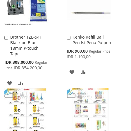
LIST
Brother TZE-541
Kenko Refill Ball
Add
Add
Black on Blue
Pen Isi Pena Pulpen
to
to
18mm P-touch
Cart
Cart
Special
IDR 900,00
Regular Price
Tape
Price
IDR 1.100,00
Special
IDR 308.000,00
Regular
Price
IDR 354.200,00
Price
ADD
ADD
TO
TO
ADD
ADD
WISH
COMPARE
TO
TO
LIST
WISH
COMPARE
LIST