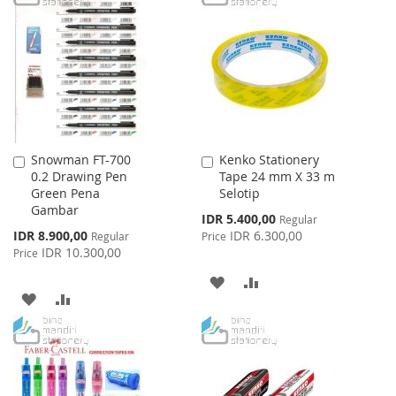
WISH
COMPARE
LIST
Snowman FT-700
Kenko Stationery
Add
Add
0.2 Drawing Pen
Tape 24 mm X 33 m
to
to
Green Pena
Selotip
Cart
Cart
Gambar
Special
IDR 5.400,00
Regular
Price
Special
IDR 8.900,00
IDR 6.300,00
Regular
Price
Price
IDR 10.300,00
Price
ADD
ADD
ADD
ADD
TO
TO
TO
TO
WISH
COMPARE
WISH
COMPARE
LIST
LIST