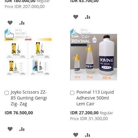
IDR 180.000,00
IDR 43.700,00
Regular
Price
IDR 207.000,00
Price
ADD
ADD
ADD
ADD
TO
TO
TO
TO
WISH
COMPARE
WISH
COMPARE
LIST
LIST
Joyko Scissors ZZ-
Povinal 113 Liquid
Add
Add
85 Gunting Gerigi
Adhesive 500ml
to
to
Zig- Zag
Lem Cair
Cart
Cart
Special
IDR 76.500,00
IDR 27.200,00
Regular
Price
IDR 31.300,00
Price
ADD
ADD
ADD
ADD