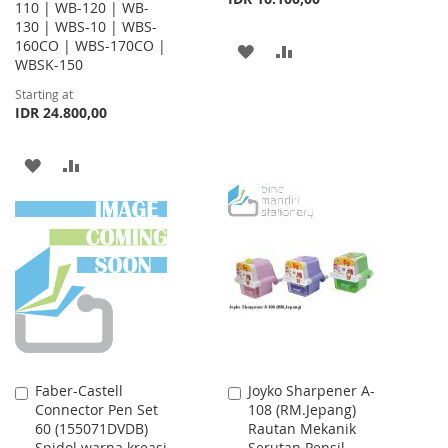
110 | WB-120 | WB-
130 | WBS-10 | WBS-
160CO | WBS-170CO |
ADD
ADD
WBSK-150
TO
TO
Starting at
IDR 24.800,00
WISH
COMPARE
LIST
ADD
ADD
TO
TO
WISH
COMPARE
LIST
Faber-Castell
Joyko Sharpener A-
Add
Add
Connector Pen Set
108 (RM.Jepang)
to
to
60 (155071DVDB)
Rautan Mekanik
Cart
Cart
Spidol warna kreasi
Serutan Pensil