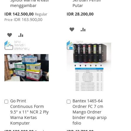
menggambar
Putar
Special
IDR 142.500,00
IDR 28.200,00
Regular
Price
IDR 163.900,00
Price
ADD
ADD
ADD
ADD
TO
TO
TO
TO
WISH
COMPARE
WISH
COMPARE
LIST
LIST
Go Print
Bantex 1465-64
Add
Add
Continuous Form
Ordner FC 7 cm
to
to
9.5" x 11" NCR 2 Ply
Mango Ordner
Cart
Cart
Warna Kertas
binder map arsip
Komputer
folio
Special