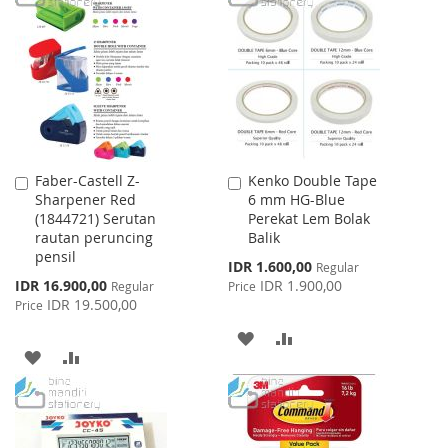
WISH
COMPARE
WISH
COMPARE
LIST
LIST
Faber-Castell Z-
Kenko Double Tape
Add
Add
Sharpener Red
6 mm HG-Blue
to
to
(1844721) Serutan
Perekat Lem Bolak
Cart
Cart
rautan peruncing
Balik
pensil
Special
IDR 1.600,00
Regular
Price
Special
IDR 16.900,00
IDR 1.900,00
Regular
Price
Price
IDR 19.500,00
Price
ADD
ADD
ADD
ADD
TO
TO
TO
TO
WISH
COMPARE
WISH
COMPARE
LIST