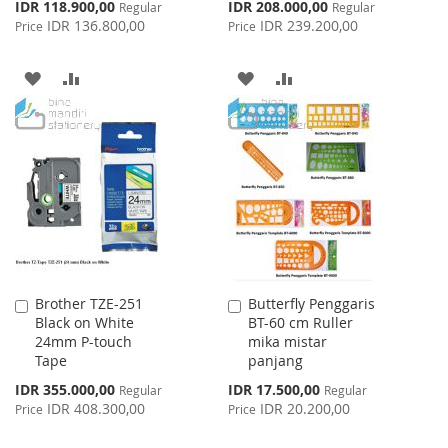
Special
Special
IDR 118.900,00
IDR 208.000,00
Regular
Regular
Price
Price
IDR 136.800,00
IDR 239.200,00
Price
Price
ADD
ADD
ADD
ADD
TO
TO
TO
TO
WISH
COMPARE
WISH
COMPARE
LIST
LIST
Brother TZE-251
Butterfly Penggaris
Add
Add
Black on White
BT-60 cm Ruller
to
to
24mm P-touch
mika mistar
Cart
Cart
Tape
panjang
Special
Special
IDR 355.000,00
IDR 17.500,00
Regular
Regular
Price
Price
IDR 408.300,00
IDR 20.200,00
Price
Price