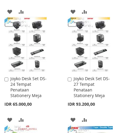
ADD
ADD
ADD
ADD
TO
TO
TO
TO
WISH
COMPARE
WISH
COMPARE
LIST
LIST
Joyko Desk Set DS-
Joyko Desk Set DS-
Add
Add
24 Tempat
27 Tempat
to
to
Penataan
Penataan
Cart
Cart
Stationery Meja
Stationery Meja
IDR 65.000,00
IDR 93.200,00
ADD
ADD
ADD
ADD
TO
TO
TO
TO