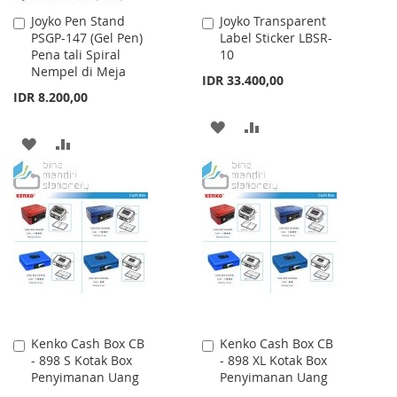
Joyko Pen Stand
Joyko Transparent
Add
Add
PSGP-147 (Gel Pen)
Label Sticker LBSR-
to
to
Pena tali Spiral
10
Cart
Cart
Nempel di Meja
IDR 33.400,00
IDR 8.200,00
ADD
ADD
ADD
ADD
TO
TO
TO
TO
WISH
COMPARE
WISH
COMPARE
LIST
LIST
Kenko Cash Box CB
Kenko Cash Box CB
Add
Add
- 898 S Kotak Box
- 898 XL Kotak Box
to
to
Penyimanan Uang
Penyimanan Uang
Cart
Cart