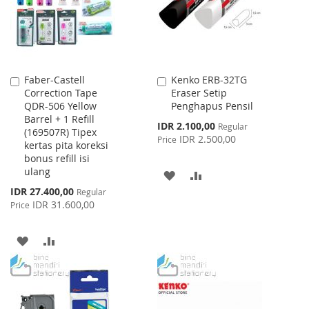
Faber-Castell
Kenko ERB-32TG
Add
Add
Correction Tape
Eraser Setip
to
to
QDR-506 Yellow
Penghapus Pensil
Cart
Cart
Barrel + 1 Refill
Special
IDR 2.100,00
Regular
(169507R) Tipex
Price
IDR 2.500,00
Price
kertas pita koreksi
bonus refill isi
ulang
ADD
ADD
Special
IDR 27.400,00
Regular
TO
TO
Price
IDR 31.600,00
Price
WISH
COMPARE
ADD
ADD
LIST
TO
TO
WISH
COMPARE