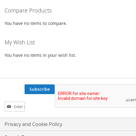
WISH
COMPARE
Compare Products
LIST
You have no items to compare.
My Wish List
You have no items in your wish list.
Subscribe
Sign
Up
for
Our
Privacy and Cookie Policy
Newsletter: