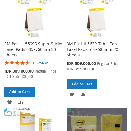
3M Post-it 559SS Super Sticky
3M Post-it 563R Table-Top
Easel Pads 635x760mm 30
Easel Pads 510x585mm 20
Sheets
Sheets
Rating:
Special
IDR 309.000,00
1
Review
Regular Price
93%
Price
IDR 355.400,00
Special
IDR 309.000,00
Regular Price
Price
IDR 355.400,00
Add to Cart
Add to Cart
ADD
ADD
ADD
ADD
TO
TO
TO
TO
WISH
COMPARE
WISH
COMPARE
LIST