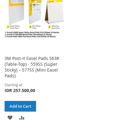
LIST
LIST
3M Post-it Easel Pads 563R
(Table-Top) - 559SS (Super
Sticky) – 577SS (Mini Easel
Pads)
Starting at
IDR 257.500,00
Add to Cart
ADD
ADD
TO
TO