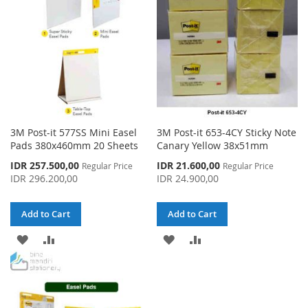
LIST
3M Post-it 577SS Mini Easel
3M Post-it 653-4CY Sticky Note
Pads 380x460mm 20 Sheets
Canary Yellow 38x51mm
Special
Special
IDR 257.500,00
IDR 21.600,00
Regular Price
Regular Price
Price
Price
IDR 296.200,00
IDR 24.900,00
Add to Cart
Add to Cart
ADD
ADD
ADD
ADD
TO
TO
TO
TO
WISH
COMPARE
WISH
COMPARE