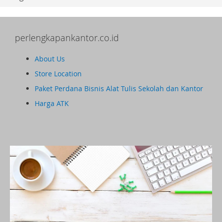
perlengkapankantor.co.id
About Us
Store Location
Paket Perdana Bisnis Alat Tulis Sekolah dan Kantor
Harga ATK