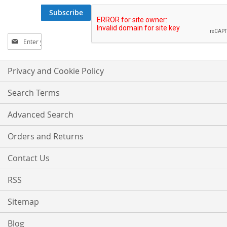
Subscribe
Sign
Up
for
Our
Privacy and Cookie Policy
Newsletter:
Search Terms
Advanced Search
Orders and Returns
Contact Us
RSS
Sitemap
Blog