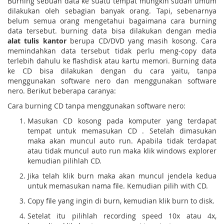
Burning sebuah data ke suatu tempat mungkin sudah umum
dilakukan oleh sebagian banyak orang. Tapi, sebenarnya
belum semua orang mengetahui bagaimana cara burning
data tersebut. burning data bisa dilakukan dengan media
alat tulis kantor
berupa CD/DVD yang masih kosong. Cara
memindahkan data tersebut tidak perlu meng-copy data
terlebih dahulu ke flashdisk atau kartu memori. Burning data
ke CD bisa dilakukan dengan du cara yaitu, tanpa
menggunakan software nero dan menggunakan software
nero. Berikut beberapa caranya:
Cara burning CD tanpa menggunakan software nero:
Masukan CD kosong pada komputer yang terdapat
tempat untuk memasukan CD . Setelah dimasukan
maka akan muncul auto run. Apabila tidak terdapat
atau tidak muncul auto run maka klik windows explorer
kemudian pilihlah CD.
Jika telah klik burn maka akan muncul jendela kedua
untuk memasukan nama file. Kemudian pilih with CD.
Copy file yang ingin di burn, kemudian klik burn to disk.
Setelat itu pilihlah recording speed 10x atau 4x,