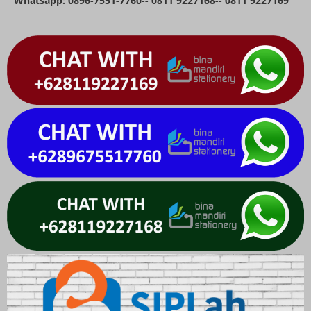
Whatsapp: 0896-7551-7760-- 0811 9227168-- 0811 9227169