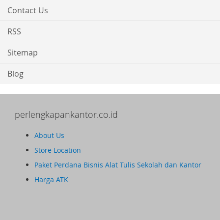
Contact Us
RSS
Sitemap
Blog
perlengkapankantor.co.id
About Us
Store Location
Paket Perdana Bisnis Alat Tulis Sekolah dan Kantor
Harga ATK