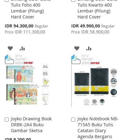
Tulis Folio 400
Tulis Kwarto 400
to
to
Lembar (Pilung)
Lembar (Pilung)
Cart
Cart
Hard Cover
Hard Cover
Special
Special
IDR 94.300,00
IDR 49.900,00
Regular
Regular
Price
Price
IDR 111.300,00
IDR 58.900,00
Price
Price
ADD
ADD
ADD
ADD
TO
TO
TO
TO
WISH
COMPARE
WISH
COMPARE
LIST
LIST
Joyko Drawing Book
Joyko Notebook NB-
Add
Add
DRBK-2A4 Buku
715A5 Buku Tulis
to
to
Gambar Sketsa
Catatan Diary
Cart
Cart
Agenda Bergaris
IDR 9.200,00