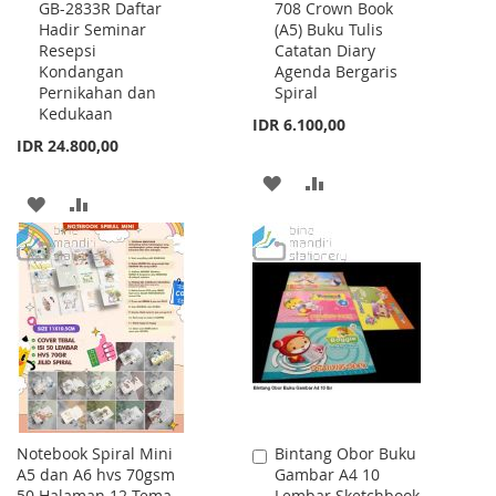
GB-2833R Daftar
708 Crown Book
to
to
Hadir Seminar
(A5) Buku Tulis
Cart
Cart
Resepsi
Catatan Diary
Kondangan
Agenda Bergaris
Pernikahan dan
Spiral
Kedukaan
IDR 6.100,00
IDR 24.800,00
ADD
ADD
ADD
ADD
TO
TO
TO
TO
WISH
COMPARE
WISH
COMPARE
LIST
LIST
Notebook Spiral Mini
Bintang Obor Buku
Add
A5 dan A6 hvs 70gsm
Gambar A4 10
to
50 Halaman 12 Tema
Lembar Sketchbook