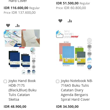
Hard Cover
Special
IDR 51.500,00
Regular
Price
Special
IDR 116.600,00
IDR 60.800,00
Regular
Price
Price
IDR 137.600,00
Price
ADD
ADD
ADD
ADD
TO
TO
TO
TO
WISH
COMPARE
WISH
COMPARE
LIST
LIST
Joyko Hand Book
Joyko Notebook NB-
Add
Add
HDB-717S
716A5 Buku Tulis
to
to
(Black,Blue) Buku
Catatan Diary
Cart
Cart
Tulis Catatan
Agenda Bergaris
Sketsa
Spiral Hard Cover
IDR 48.900,00
IDR 34.500,00