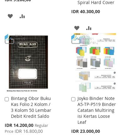
Spiral Hard Cover
IDR 40.300,00
ADD
ADD
TO
TO
ADD
ADD
WISH
COMPARE
TO
TO
LIST
WISH
COMPARE
LIST
Bintang Obor Buku
Joyko Binder Note
Add
Add
Kas Folio 2 Kolom /
A5-TP-P519 Binder
to
to
3 Kolom 50 Lembar
Catatan Multiring
Cart
Cart
Debit Kredit Saldo
isi Kertas Loose
Leaf
Special
IDR 14.200,00
Regular
Price
IDR 16.800,00
IDR 23.000,00
Price