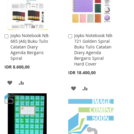
Joyko Notebook NB-
Joyko Notebook NB-
Add
Add
665 (A6) Buku Tulis
721 Golden Spiral
to
to
Catatan Diary
Buku Tulis Catatan
Cart
Cart
Agenda Bergaris
Diary Agenda
Spiral
Bergaris Spiral
Hard Cover
IDR 8.600,00
IDR 18.400,00
ADD
ADD
ADD
ADD
TO
TO
TO
TO
WISH
COMPARE
WISH
COMPARE
LIST
LIST