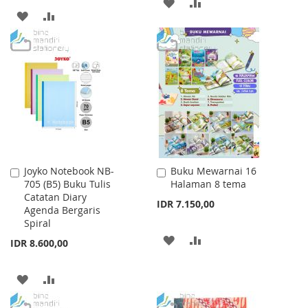
ADD
ADD
ADD
ADD
TO
TO
TO
TO
WISH
COMPARE
WISH
COMPARE
LIST
LIST
Joyko Notebook NB-
Buku Mewarnai 16
Add
Add
705 (B5) Buku Tulis
Halaman 8 tema
to
to
Catatan Diary
Cart
Cart
IDR 7.150,00
Agenda Bergaris
Spiral
ADD
ADD
IDR 8.600,00
TO
TO
ADD
ADD
WISH
COMPARE
TO
TO