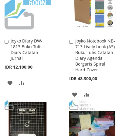
LIST
LIST
Joyko Diary DW-
Joyko Notebook NB-
Add
Add
1813 Buku Tulis
713 Lively book (A5)
to
to
Diary Catatan
Buku Tulis Catatan
Cart
Cart
Jurnal
Diary Agenda
Bergaris Spiral
IDR 12.100,00
Hard Cover
IDR 48.300,00
ADD
ADD
TO
TO
ADD
ADD
WISH
COMPARE
TO
TO
LIST
WISH
COMPARE
LIST