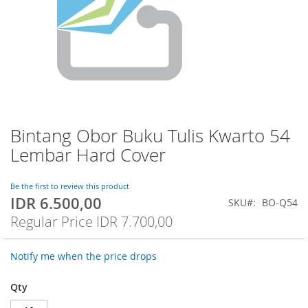
Bintang Obor Buku Tulis Kwarto 54
Skip
to
Lembar Hard Cover
the
beginning
of
Be the first to review this product
IDR 6.500,00
the
Special
SKU
BO-Q54
images
Price
Regular Price
IDR 7.700,00
gallery
Notify me when the price drops
Qty