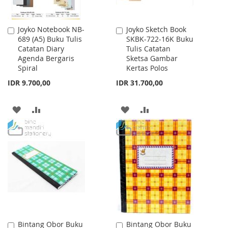
Joyko Notebook NB-
Joyko Sketch Book
Add
Add
689 (A5) Buku Tulis
SKBK-722-16K Buku
to
to
Catatan Diary
Tulis Catatan
Cart
Cart
Agenda Bergaris
Sketsa Gambar
Spiral
Kertas Polos
IDR 9.700,00
IDR 31.700,00
ADD
ADD
ADD
ADD
TO
TO
TO
TO
WISH
COMPARE
WISH
COMPARE
LIST
LIST
Bintang Obor Buku
Bintang Obor Buku
Add
Add