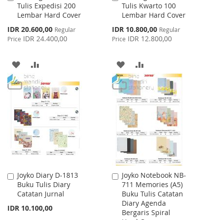
Tulis Expedisi 200
Tulis Kwarto 100
to
to
Lembar Hard Cover
Lembar Hard Cover
Cart
Cart
Special
Special
IDR 20.600,00
IDR 10.800,00
Regular
Regular
Price
Price
IDR 24.400,00
IDR 12.800,00
Price
Price
ADD
ADD
ADD
ADD
TO
TO
TO
TO
WISH
COMPARE
WISH
COMPARE
LIST
LIST
Joyko Diary D-1813
Joyko Notebook NB-
Add
Add
Buku Tulis Diary
711 Memories (A5)
to
to
Catatan Jurnal
Buku Tulis Catatan
Cart
Cart
Diary Agenda
IDR 10.100,00
Bergaris Spiral