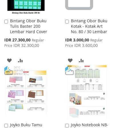
Bintang Obor Buku
Bintang Obor Buku
Add
Add
Tulis Baster 200
Kotak - Kotak Art
to
to
Lembar Hard Cover
No. 80 / 30 Lembar
Cart
Cart
Special
Special
IDR 27.300,00
IDR 3.000,00
Regular
Regular
Price
Price
IDR 32.300,00
IDR 3.600,00
Price
Price
ADD
ADD
ADD
ADD
TO
TO
TO
TO
WISH
COMPARE
WISH
COMPARE
LIST
LIST
Joyko Buku Tamu
Joyko Notebook NB-
Add
Add