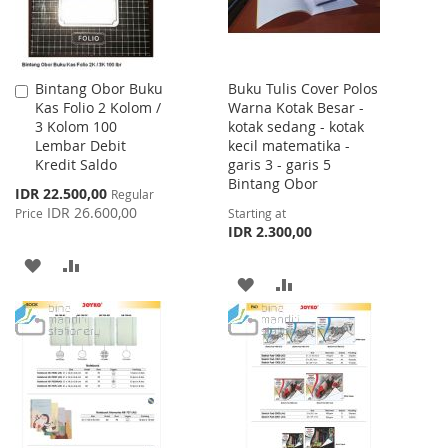
Bintang Obor Buku
Buku Tulis Cover Polos
Add
Kas Folio 2 Kolom /
Warna Kotak Besar -
to
3 Kolom 100
kotak sedang - kotak
Cart
Lembar Debit
kecil matematika -
Kredit Saldo
garis 3 - garis 5
Bintang Obor
Special
IDR 22.500,00
Regular
Price
IDR 26.600,00
Price
Starting at
IDR 2.300,00
ADD
ADD
ADD
ADD
TO
TO
TO
TO
WISH
COMPARE
WISH
COMPARE
LIST
LIST