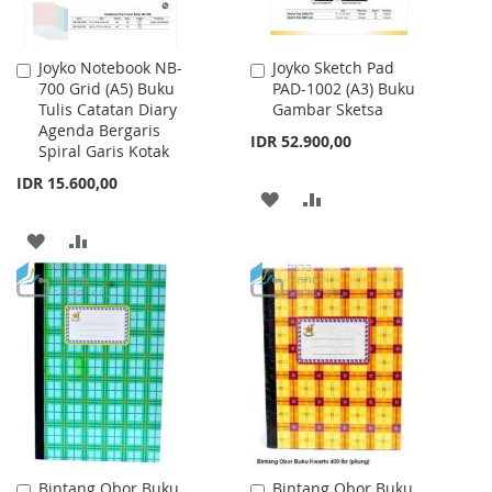
Joyko Notebook NB-
Joyko Sketch Pad
Add
Add
700 Grid (A5) Buku
PAD-1002 (A3) Buku
to
to
Tulis Catatan Diary
Gambar Sketsa
Cart
Cart
Agenda Bergaris
IDR 52.900,00
Spiral Garis Kotak
IDR 15.600,00
ADD
ADD
TO
TO
ADD
ADD
WISH
COMPARE
TO
TO
LIST
WISH
COMPARE
LIST
Bintang Obor Buku
Bintang Obor Buku
Add
Add