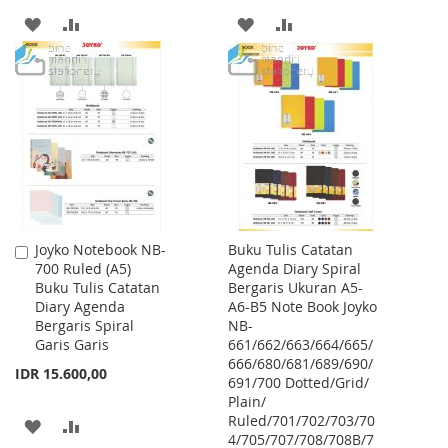
ADD
ADD
ADD
ADD
TO
TO
TO
TO
WISH
COMPARE
WISH
COMPARE
LIST
LIST
Joyko Notebook NB-
Buku Tulis Catatan
Add
700 Ruled (A5)
Agenda Diary Spiral
to
Buku Tulis Catatan
Bergaris Ukuran A5-
Cart
Diary Agenda
A6-B5 Note Book Joyko
Bergaris Spiral
NB-
Garis Garis
661/662/663/664/665/
666/680/681/689/690/
IDR 15.600,00
691/700 Dotted/Grid/
Plain/
Ruled/701/702/703/70
ADD
ADD
4/705/707/708/708B/7