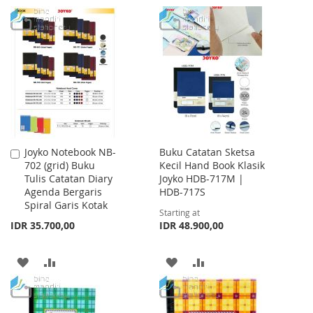
TO
TO
TO
TO
WISH
COMPARE
WISH
COMPARE
LIST
LIST
Joyko Notebook NB-
Buku Catatan Sketsa
Add
702 (grid) Buku
Kecil Hand Book Klasik
to
Tulis Catatan Diary
Joyko HDB-717M |
Cart
Agenda Bergaris
HDB-717S
Spiral Garis Kotak
Starting at
IDR 35.700,00
IDR 48.900,00
ADD
ADD
ADD
ADD
TO
TO
TO
TO
WISH
COMPARE
WISH
COMPARE