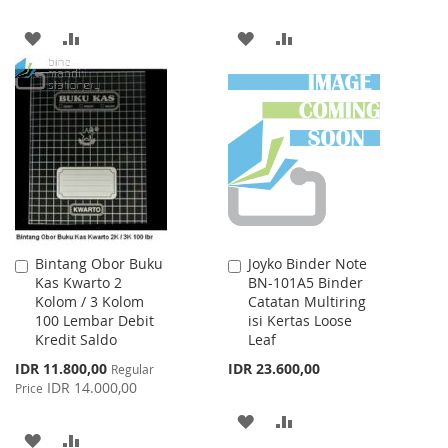
ADD
ADD
ADD
ADD
TO
TO
TO
TO
WISH
COMPARE
WISH
COMPARE
LIST
LIST
Bintang Obor Buku
Joyko Binder Note
Add
Add
Kas Kwarto 2
BN-101A5 Binder
to
to
Kolom / 3 Kolom
Catatan Multiring
Cart
Cart
100 Lembar Debit
isi Kertas Loose
Kredit Saldo
Leaf
Special
IDR 11.800,00
IDR 23.600,00
Regular
Price
IDR 14.000,00
Price
ADD
ADD
ADD
ADD