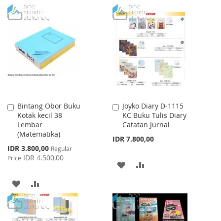
TO
TO
TO
TO
WISH
COMPARE
WISH
COMPARE
LIST
LIST
Bintang Obor Buku
Joyko Diary D-1115
Add
Add
Kotak kecil 38
KC Buku Tulis Diary
to
to
Lembar
Catatan Jurnal
Cart
Cart
(Matematika)
IDR 7.800,00
Special
IDR 3.800,00
Regular
Price
IDR 4.500,00
Price
ADD
ADD
TO
TO
ADD
ADD
WISH
COMPARE
TO
TO
LIST
WISH
COMPARE