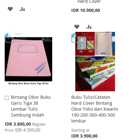
Hard Cover
ADD
ADD
IDR 10.900,00
TO
TO
ADD
ADD
WISH
COMPARE
TO
TO
LIST
WISH
COMPARE
LIST
Bintang Obor Buku
Buku Tulis/Catatan
Add
Garis Tiga 38
Hard Cover Bintang
to
Lembar Tulis
Obor Folio dan Kwarto
Cart
Sambung Indah
100-200-300-400-500
lembar
Special
IDR 3.800,00
Regular
Price
IDR 4.500,00
Price
Starting at
IDR 3.900,00