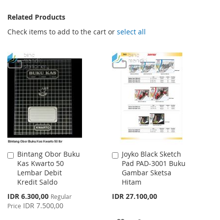
Related Products
Check items to add to the cart or
select all
Bintang Obor Buku
Joyko Black Sketch
Add
Add
Kas Kwarto 50
Pad PAD-3001 Buku
to
to
Lembar Debit
Gambar Sketsa
Cart
Cart
Kredit Saldo
Hitam
Special
IDR 6.300,00
IDR 27.100,00
Regular
Price
IDR 7.500,00
Price