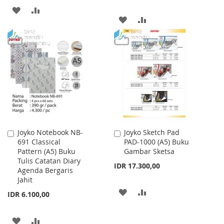
ADD
ADD
ADD
ADD
TO
TO
TO
TO
WISH
COMPARE
WISH
COMPARE
LIST
LIST
Joyko Notebook NB-
Joyko Sketch Pad
Add
Add
691 Classical
PAD-1000 (A5) Buku
to
to
Pattern (A5) Buku
Gambar Sketsa
Cart
Cart
Tulis Catatan Diary
IDR 17.300,00
Agenda Bergaris
Jahit
ADD
ADD
IDR 6.100,00
TO
TO
ADD
ADD