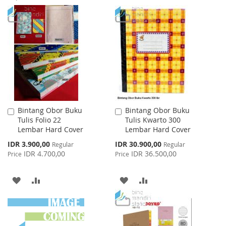
WISH
COMPARE
TO
TO
LIST
WISH
COMPARE
LIST
Bintang Obor Buku
Bintang Obor Buku
Add
Add
Tulis Folio 22
Tulis Kwarto 300
to
to
Lembar Hard Cover
Lembar Hard Cover
Cart
Cart
Special
Special
IDR 3.900,00
IDR 30.900,00
Regular
Regular
Price
Price
IDR 4.700,00
IDR 36.500,00
Price
Price
ADD
ADD
ADD
ADD
TO
TO
TO
TO
WISH
COMPARE
WISH
COMPARE