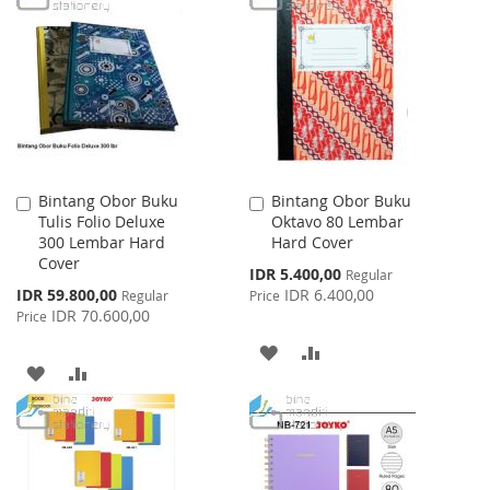
LIST
WISH
COMPARE
LIST
Bintang Obor Buku
Bintang Obor Buku
Add
Add
Tulis Folio Deluxe
Oktavo 80 Lembar
to
to
300 Lembar Hard
Hard Cover
Cart
Cart
Cover
Special
IDR 5.400,00
Regular
Price
Special
IDR 59.800,00
IDR 6.400,00
Regular
Price
Price
IDR 70.600,00
Price
ADD
ADD
ADD
ADD
TO
TO
TO
TO
WISH
COMPARE
WISH
COMPARE
LIST
LIST