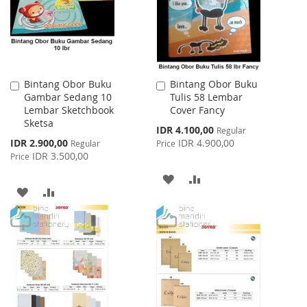
LIST
Bintang Obor Buku
Bintang Obor Buku
Add
Add
Gambar Sedang 10
Tulis 58 Lembar
to
to
Lembar Sketchbook
Cover Fancy
Cart
Cart
Sketsa
Special
IDR 4.100,00
Regular
Price
Special
IDR 2.900,00
IDR 4.900,00
Regular
Price
Price
IDR 3.500,00
Price
ADD
ADD
ADD
ADD
TO
TO
TO
TO
WISH
COMPARE
WISH
COMPARE
LIST
LIST