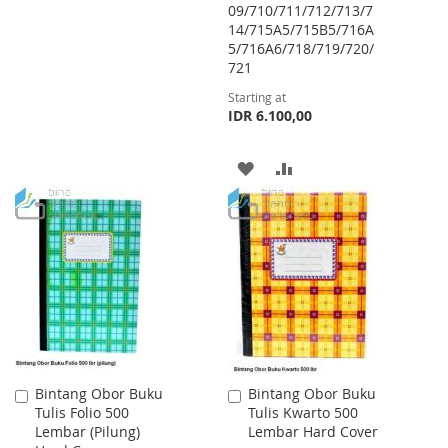
09/710/711/712/713/7
TO
TO
14/715A5/715B5/716A
WISH
COMPARE
5/716A6/718/719/720/
721
LIST
Starting at
IDR 6.100,00
ADD
ADD
TO
TO
WISH
COMPARE
LIST
Bintang Obor Buku
Bintang Obor Buku
Add
Add
Tulis Folio 500
Tulis Kwarto 500
to
to
Lembar (Pilung)
Lembar Hard Cover
Cart
Cart