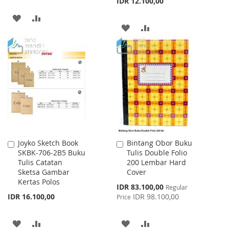
IDR 12.100,00
ADD
ADD
ADD
ADD
TO
TO
TO
TO
WISH
COMPARE
WISH
COMPARE
LIST
LIST
Joyko Sketch Book
Bintang Obor Buku
Add
Add
SKBK-706-2B5 Buku
Tulis Double Folio
to
to
Tulis Catatan
200 Lembar Hard
Cart
Cart
Sketsa Gambar
Cover
Kertas Polos
Special
IDR 83.100,00
Regular
Price
IDR 16.100,00
IDR 98.100,00
Price
ADD
ADD
ADD
ADD