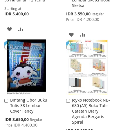
Cart
Sketsa
Starting at
Special
IDR 5.400,00
IDR 3.550,00
Regular
Price
IDR 4.200,00
Price
ADD
ADD
ADD
ADD
TO
TO
TO
TO
WISH
COMPARE
WISH
COMPARE
LIST
LIST
Bintang Obor Buku
Joyko Notebook NB-
Add
Add
Tulis 38 Lembar
680 (A5) Buku Tulis
to
to
Cover Fancy
Catatan Diary
Cart
Cart
Agenda Bergaris
Special
IDR 3.650,00
Regular
Spiral
Price
IDR 4.400,00
Price