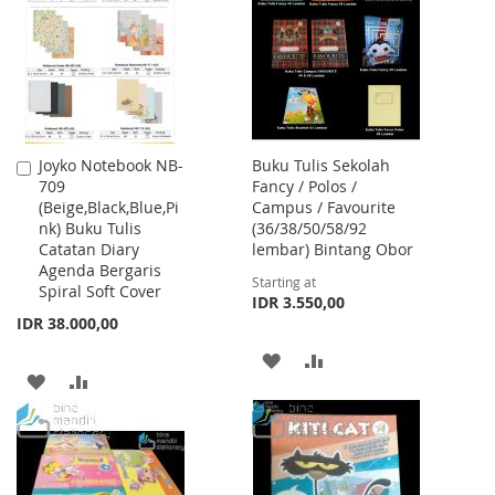
LIST
Joyko Notebook NB-
Buku Tulis Sekolah
Add
709
Fancy / Polos /
to
(Beige,Black,Blue,Pi
Campus / Favourite
Cart
nk) Buku Tulis
(36/38/50/58/92
Catatan Diary
lembar) Bintang Obor
Agenda Bergaris
Starting at
Spiral Soft Cover
IDR 3.550,00
IDR 38.000,00
ADD
ADD
ADD
ADD
TO
TO
TO
TO
WISH
COMPARE
WISH
COMPARE
LIST