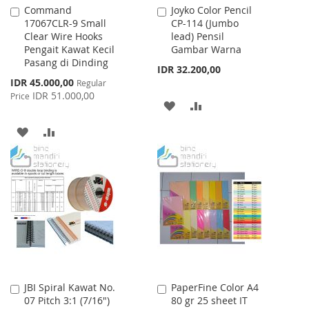
Command
Joyko Color Pencil
Add
Add
17067CLR-9 Small
CP-114 (Jumbo
to
to
Clear Wire Hooks
lead) Pensil
Cart
Cart
Pengait Kawat Kecil
Gambar Warna
Pasang di Dinding
IDR 32.200,00
Special
IDR 45.000,00
Regular
Price
IDR 51.000,00
Price
ADD
ADD
TO
TO
ADD
ADD
WISH
COMPARE
TO
TO
LIST
WISH
COMPARE
LIST
JBI Spiral Kawat No.
PaperFine Color A4
Add
Add
07 Pitch 3:1 (7/16")
80 gr 25 sheet IT
to
to