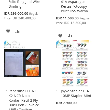
Folio Ring Jilid Wire
41A Asparagus
Cart
Cart
Binding
Kertas Fotocopy
Print HVS Warna
Special
IDR 296.000,00
Regular
Price
Special
IDR 340.400,00
IDR 11.500,00
Price
Regular
Price
IDR 13.300,00
Price
ADD
ADD
ADD
ADD
TO
TO
TO
TO
WISH
COMPARE
WISH
COMPARE
LIST
LIST
Paperline PPL NK
Joyko Stapler HD-
Add
Add
K2 NCR Nota
10MP Stapler Mini
to
to
Kontan Kecil 2 Ply
Cart
Cart
IDR 7.900,00
Buku Bon / Invoice
/ Bill / Tagihan