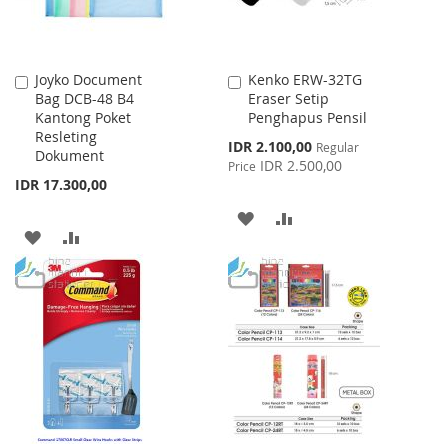
Joyko Document
Kenko ERW-32TG
Add
Add
Bag DCB-48 B4
Eraser Setip
to
to
Kantong Poket
Penghapus Pensil
Cart
Cart
Resleting
Special
IDR 2.100,00
Regular
Dokument
Price
IDR 2.500,00
Price
IDR 17.300,00
ADD
ADD
ADD
ADD
TO
TO
TO
TO
WISH
COMPARE
WISH
COMPARE
LIST
LIST