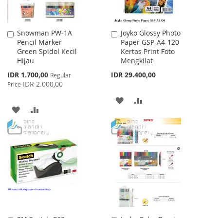
Snowman PW-1A
Joyko Glossy Photo
Add
Add
Pencil Marker
Paper GSP-A4-120
to
to
Green Spidol Kecil
Kertas Print Foto
Cart
Cart
Hijau
Mengkilat
Special
IDR 1.700,00
IDR 29.400,00
Regular
Price
IDR 2.000,00
Price
ADD
ADD
ADD
ADD
TO
TO
TO
TO
WISH
COMPARE
WISH
COMPARE
LIST
LIST