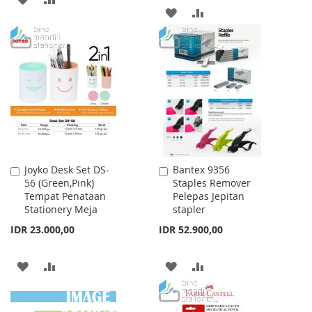
ADD
ADD
TO
TO
TO
TO
WISH
COMPARE
WISH
COMPARE
LIST
LIST
Joyko Desk Set DS-
Bantex 9356
Add
Add
56 (Green,Pink)
Staples Remover
to
to
Tempat Penataan
Pelepas Jepitan
Cart
Cart
Stationery Meja
stapler
IDR 23.000,00
IDR 52.900,00
ADD
ADD
ADD
ADD
TO
TO
TO
TO