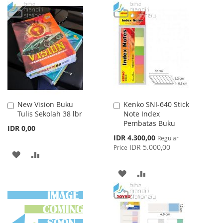
TO
TO
WISH
COMPARE
WISH
COMPARE
LIST
LIST
New Vision Buku
Kenko SNI-640 Stick
Add
Add
Tulis Sekolah 38 lbr
Note Index
to
to
Pembatas Buku
Cart
Cart
IDR 0,00
Special
IDR 4.300,00
Regular
Price
IDR 5.000,00
Price
ADD
ADD
TO
TO
ADD
ADD
WISH
COMPARE
TO
TO
LIST
WISH
COMPARE