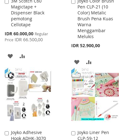
3M Scotch C60
Joyko Color Brush
Add
Add
Magictape +
Pen CLP-21 (10
to
to
Dispenser Black
Color) Metalic
Cart
Cart
pemotong
Brush Pena Kuas
Cellotape
Warna
Menggambar
Special
IDR 60.000,00
Regular
Melukis
Price
IDR 66.500,00
Price
IDR 52.900,00
ADD
ADD
ADD
ADD
TO
TO
TO
TO
WISH
COMPARE
WISH
COMPARE
LIST
LIST
Joyko Adhesive
Joyko Liner Pen
Add
Add
Hook ADHK-3070
CLP-59-12
to
to