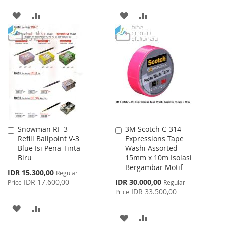
ADD
ADD
ADD
ADD
TO
TO
TO
TO
WISH
COMPARE
WISH
COMPARE
LIST
LIST
Snowman RF-3
3M Scotch C-314
Add
Add
Refill Ballpoint V-3
Expressions Tape
to
to
Blue Isi Pena Tinta
Washi Assorted
Cart
Cart
Biru
15mm x 10m Isolasi
Bergambar Motif
Special
IDR 15.300,00
Regular
Price
Special
IDR 17.600,00
IDR 30.000,00
Price
Regular
Price
IDR 33.500,00
Price
ADD
ADD
ADD
ADD
TO
TO