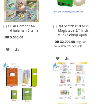
Buku Gambar A4
3M Scotch 810 M36
Add
Add
16 halaman 6 tema
Magictape 3/4 inch
to
to
x 36Y Selotip Ajaib
Cart
Cart
IDR 5.550,00
Special
IDR 32.000,00
Regular
Price
IDR 35.500,00
Price
ADD
ADD
TO
TO
ADD
ADD
WISH
COMPARE
TO
TO
LIST
WISH
COMPARE
LIST