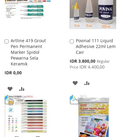
LIST
Artline 419 Grout
Povinal 111 Liquid
Add
Add
Pen Permanent
Adhesive 22ml Lem
to
to
Marker Spidol
Cair
Cart
Cart
Pewarna Sela
Special
IDR 3.800,00
Regular
Keramik
Price
IDR 4.400,00
Price
IDR 0,00
ADD
ADD
ADD
ADD
TO
TO
TO
TO
WISH
COMPARE
WISH
COMPARE
LIST
LIST