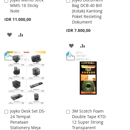
Add
Add
MMS-16 Sticky
Bag DCB-40 Bill
to
to
Note
(Kotak) Kantong
Cart
Cart
Poket Resleting
IDR 11.000,00
Dokument
IDR 7.800,00
ADD
ADD
TO
TO
ADD
ADD
WISH
COMPARE
TO
TO
LIST
WISH
COMPARE
LIST
Joyko Desk Set DS-
3M Scotch Foam
Add
Add
24 Tempat
Double Tape KTD-
to
to
Penataan
12 Super Strong
Cart
Cart
Stationery Meja
Transparent