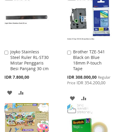
WISH
COMPARE
WISH
COMPARE
LIST
LIST
Joyko Stainless
Brother TZE-541
Add
Add
Steel Ruler RL-ST30
Black on Blue
to
to
Mistar Penggaris
18mm P-touch
Cart
Cart
Besi Panjang 30 cm
Tape
Special
IDR 7.800,00
IDR 308.000,00
Regular
Price
IDR 354.200,00
Price
ADD
ADD
ADD
ADD
TO
TO
TO
TO
WISH
COMPARE
WISH
COMPARE
LIST
LIST