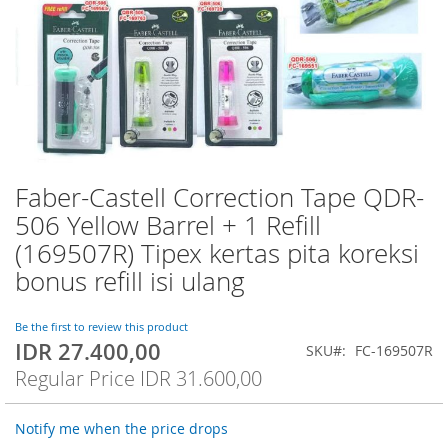
Faber-Castell Correction Tape QDR-
Skip
to
506 Yellow Barrel + 1 Refill
the
(169507R) Tipex kertas pita koreksi
beginning
of
bonus refill isi ulang
the
images
Be the first to review this product
gallery
IDR 27.400,00
Special
SKU
FC-169507R
Price
Regular Price
IDR 31.600,00
Notify me when the price drops