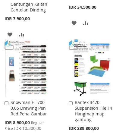
Gantungan Kaitan
Cart
Cart
IDR 34.500,00
Cantolan Dinding
IDR 7.900,00
ADD
ADD
TO
TO
ADD
ADD
WISH
COMPARE
TO
TO
LIST
WISH
COMPARE
LIST
Snowman FT-700
Bantex 3470
Add
Add
0.05 Drawing Pen
Suspension File F4
to
to
Red Pena Gambar
Hangmap map
Cart
Cart
gantung
Special
IDR 8.900,00
Regular
Price
IDR 10.300,00
IDR 289.800,00
Price