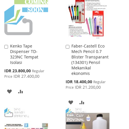
WISH
COMPARE
WISH
COMPARE
LIST
LIST
Kenko Tape
Faber-Castell Eco
Add
Add
Dispenser TD-
Mech Pencil 0.7
to
to
323NC Tempat
Blister Transparant
Cart
Cart
Isolasi
(134301) Pensil
Mekanikal
Special
IDR 23.800,00
Regular
ekonomis
Price
IDR 27.400,00
Price
Special
IDR 18.400,00
Regular
Price
IDR 21.200,00
Price
ADD
ADD
TO
TO
ADD
ADD
WISH
COMPARE
TO
TO
LIST
WISH
COMPARE