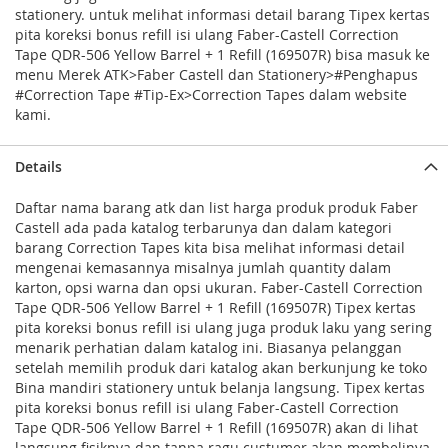
stationery. untuk melihat informasi detail barang Tipex kertas
pita koreksi bonus refill isi ulang Faber-Castell Correction
Tape QDR-506 Yellow Barrel + 1 Refill (169507R) bisa masuk ke
menu Merek ATK>Faber Castell dan Stationery>#Penghapus
#Correction Tape #Tip-Ex>Correction Tapes dalam website
kami.
Details
Daftar nama barang atk dan list harga produk produk Faber
Castell ada pada katalog terbarunya dan dalam kategori
barang Correction Tapes kita bisa melihat informasi detail
mengenai kemasannya misalnya jumlah quantity dalam
karton, opsi warna dan opsi ukuran. Faber-Castell Correction
Tape QDR-506 Yellow Barrel + 1 Refill (169507R) Tipex kertas
pita koreksi bonus refill isi ulang juga produk laku yang sering
menarik perhatian dalam katalog ini. Biasanya pelanggan
setelah memilih produk dari katalog akan berkunjung ke toko
Bina mandiri stationery untuk belanja langsung. Tipex kertas
pita koreksi bonus refill isi ulang Faber-Castell Correction
Tape QDR-506 Yellow Barrel + 1 Refill (169507R) akan di lihat
langsung fisiknya dan tanpa ragu custumer akan membelinya