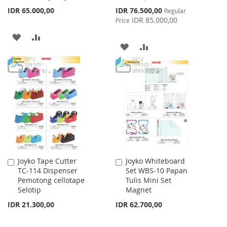
Special
IDR 65.000,00
IDR 76.500,00
Regular
Price
IDR 85.000,00
Price
ADD
ADD
ADD
ADD
TO
TO
TO
TO
WISH
COMPARE
WISH
COMPARE
LIST
LIST
Joyko Tape Cutter
Joyko Whiteboard
Add
Add
TC-114 Dispenser
Set WBS-10 Papan
to
to
Pemotong cellotape
Tulis Mini Set
Cart
Cart
Selotip
Magnet
IDR 21.300,00
IDR 62.700,00