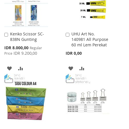
Kenko Scissor SC-
UHU Art No.
Add
Add
838N Gunting
140981 All Purpose
to
to
60 ml Lem Perekat
Cart
Cart
Special
IDR 8.000,00
Regular
Price
IDR 9.200,00
IDR 0,00
Price
ADD
ADD
ADD
ADD
TO
TO
TO
TO
WISH
COMPARE
WISH
COMPARE
LIST
LIST