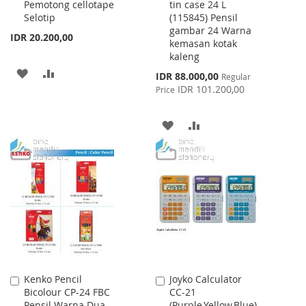
Pemotong cellotape
tin case 24 L
Cart
Cart
Selotip
(115845) Pensil
gambar 24 Warna
IDR 20.200,00
kemasan kotak
kaleng
ADD
ADD
Special
IDR 88.000,00
Regular
Price
IDR 101.200,00
Price
TO
TO
WISH
COMPARE
ADD
ADD
LIST
TO
TO
WISH
COMPARE
LIST
Kenko Pencil
Joyko Calculator
Add
Add
Bicolour CP-24 FBC
CC-21
to
to
Pensil Warna Dua
(Purple,Yellow,Blue)
Cart
Cart