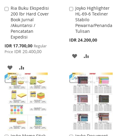
Ria Buku Ekspedisi
Joyko Highlighter
Add
Add
200 lbr Hard Cover
HL-69-6 Texliner
to
to
Book Jurnal
Stabilo
Cart
Cart
/Akuntansi /
Pewarna/Penanda
Pencatatan
Tulisan
Expedisi
IDR 24.200,00
Special
IDR 17.700,00
Regular
Price
IDR 20.400,00
Price
ADD
ADD
TO
TO
ADD
ADD
WISH
COMPARE
TO
TO
LIST
WISH
COMPARE
LIST
Joyko Memo Stick
Joyko Document