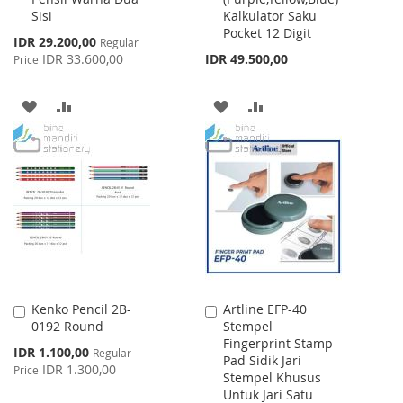
Sisi
Kalkulator Saku
Pocket 12 Digit
Special
IDR 29.200,00
Regular
Price
IDR 33.600,00
IDR 49.500,00
Price
ADD
ADD
ADD
ADD
TO
TO
TO
TO
WISH
COMPARE
WISH
COMPARE
LIST
LIST
Kenko Pencil 2B-
Artline EFP-40
Add
Add
0192 Round
Stempel
to
to
Fingerprint Stamp
Cart
Cart
Special
IDR 1.100,00
Regular
Pad Sidik Jari
Price
IDR 1.300,00
Price
Stempel Khusus
Untuk Jari Satu