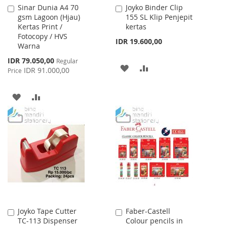
Sinar Dunia A4 70
Joyko Binder Clip
Add
Add
gsm Lagoon (Hjau)
155 SL Klip Penjepit
to
to
Kertas Print /
kertas
Cart
Cart
Fotocopy / HVS
IDR 19.600,00
Warna
Special
IDR 79.050,00
Regular
ADD
ADD
Price
IDR 91.000,00
Price
TO
TO
ADD
ADD
WISH
COMPARE
TO
TO
LIST
WISH
COMPARE
LIST
Joyko Tape Cutter
Faber-Castell
Add
Add
TC-113 Dispenser
Colour pencils in
to
to