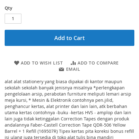
Qty
Add to Cart
ADD TO WISH LIST
ADD TO COMPARE
EMAIL
alat alat stationery yang biasa dipakai di kantor maupun
sekolah sekolah banyak jenisnya misalnya *perlengkapan
pengelolaan arsip, perabotan furniture meliputi lemari arsip
meja kursi, * Mesin & Elektronik contohnya pen.jilid,
penghancur kertas, alat printer dan lain lain, atk berbahan
utama kertas contohnya -buku -kertas HVS - amplop dan lain
lain juga tidak ketinggalan Correction Tapes dengan produk
andalannya Faber-Castell Correction Tape QDR-506 Yellow
Barrel + 1 Refill (169507R) Tipex kertas pita koreksi bonus refill
isi ulang juga tersedia di toko alat tulis bina mandiri