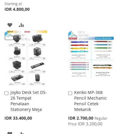
Starting at
TO
TO
IDR 4.800,00
WISH
COMPARE
ADD
ADD
LIST
TO
TO
WISH
COMPARE
LIST
Joyko Desk Set DS-
Kenko MP-368
Add
Add
26 Tempat
Pencil Mechanic
to
to
Penataan
Pensil Cetek
Cart
Cart
Stationery Meja
Mekanik
Special
IDR 33.400,00
IDR 2.700,00
Regular
Price
IDR 3.200,00
Price
ADD
ADD