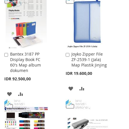
WISH
COMPARE
WISH
COMPARE
LIST
LIST
Bantex 3187 PP
Joyko Zipper File
Add
Add
Display Book FC
ZF-2539-1 (Jala)
to
to
60's Map album
Map Plastik Jinjing
Cart
Cart
dokumen
IDR 19.600,00
IDR 92.500,00
ADD
ADD
ADD
ADD
TO
TO
TO
TO
WISH
COMPARE
WISH
COMPARE
LIST
LIST