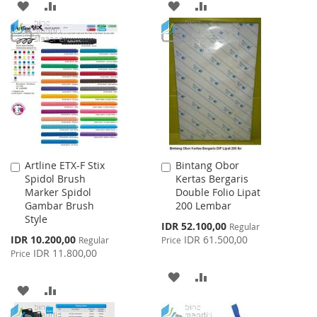
ADD
ADD
ADD
ADD
TO
TO
TO
TO
WISH
COMPARE
WISH
COMPARE
LIST
LIST
Artline ETX-F Stix
Bintang Obor
Add
Add
Spidol Brush
Kertas Bergaris
to
to
Marker Spidol
Double Folio Lipat
Cart
Cart
Gambar Brush
200 Lembar
Style
Special
IDR 52.100,00
Regular
Price
Special
IDR 10.200,00
IDR 61.500,00
Regular
Price
Price
IDR 11.800,00
Price
ADD
ADD
ADD
ADD
TO
TO
TO
TO