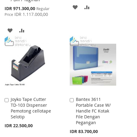
ADD
ADD
Special
IDR 971.300,00
Regular
Price
IDR 1.117.000,00
Price
TO
TO
WISH
COMPARE
ADD
ADD
LIST
TO
TO
WISH
COMPARE
LIST
Joyko Tape Cutter
Bantex 3611
Add
Add
TD-103 Dispenser
Portable Case W/
to
to
Pemotong cellotape
Handle FC Kotak
Cart
Cart
Selotip
File Dengan
Pegangan
IDR 22.500,00
IDR 83.700,00