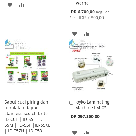
Warna
ADD
ADD
Special
IDR 6.700,00
Regular
TO
TO
Price
IDR 7.800,00
Price
WISH
COMPARE
ADD
ADD
LIST
TO
TO
WISH
COMPARE
LIST
Sabut cuci piring dan
Joyko Laminating
Add
peralatan dapur
Machine LM-05
to
stainless scotch brite
Cart
IDR 297.300,00
ID-C01 | ID-SS | ID-
SSM | ID-SSP |ID-SSXL
| ID-T57N | ID-T58
ADD
ADD