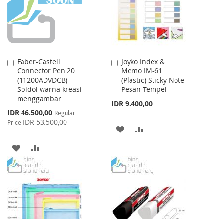
LIST
Faber-Castell
Joyko Index &
Add
Add
Connector Pen 20
Memo IM-61
to
to
(11200ADVDCB)
(Plastic) Sticky Note
Cart
Cart
Spidol warna kreasi
Pesan Tempel
menggambar
IDR 9.400,00
Special
IDR 46.500,00
Regular
Price
IDR 53.500,00
Price
ADD
ADD
TO
TO
ADD
ADD
WISH
COMPARE
TO
TO
LIST
WISH
COMPARE
LIST