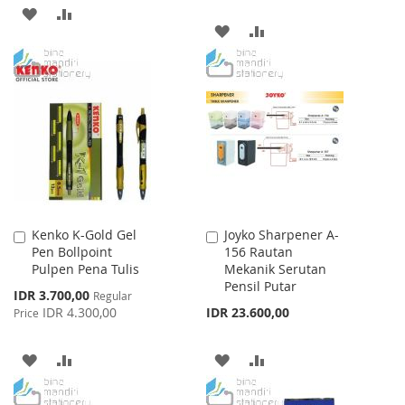
ADD
ADD
ADD
ADD
TO
TO
TO
TO
WISH
COMPARE
WISH
COMPARE
LIST
LIST
Kenko K-Gold Gel
Joyko Sharpener A-
Add
Add
Pen Bollpoint
156 Rautan
to
to
Pulpen Pena Tulis
Mekanik Serutan
Cart
Cart
Pensil Putar
Special
IDR 3.700,00
Regular
Price
IDR 4.300,00
IDR 23.600,00
Price
ADD
ADD
ADD
ADD
TO
TO
TO
TO