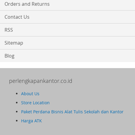
Orders and Returns
Contact Us
RSS
Sitemap
Blog
perlengkapankantor.co.id
About Us
Store Location
Paket Perdana Bisnis Alat Tulis Sekolah dan Kantor
Harga ATK