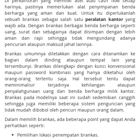
Di perkantoran yang memiliki aset atau cash flow setiap
harinya, pastinya memerlukan alat penyimpanan benda
berharga yang aman dan kuat. Untuk itu diperlukanlah
sebuah brankas sebagai salah satu
peralatan kantor
yang
wajib ada. Dengan brankas berbagai benda berharga seperti
uang, surat dan sebagainya dapat disimpan dengan lebih
aman dan rapi sehingga tidak mengundang adanya
pencurian ataupun maksud jahat lainnya.
Brankas umumnya diletakkan dengan cara ditanamkan ke
bagian dalam dinding ataupun tempat lain yang
tersembunyi. Brankas dilengkapi dengan kunci konvensional
maupun password kombinasi yang hanya diketahui oleh
orang-orang tertentu saja. Hal tersebut tentu dapat
meminimalisir terjadinya kehilangan ataupun
penyalahgunaan uang dan benda berharga milik kantor.
Brankas pada modelnya saat ini sudah sedemikian canggih
sehingga juga memiliki beberapa sistem penguncian yang
tidak mudah dibobol oleh pencuri maupun orang dalam.
Dalam memilih brankas, ada beberapa point yang dapat Anda
perhatikan seperti:
Pemilihan lokasi penempatan brankas.